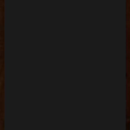
今濱 雅史
創業
1997年6月
事業内容
■インジェクションチューニング■バイクの販売・買
取 ■車検・整備 ■カスタム全般 ■オリジナルパー
ツ・グッズの販売■自賠責保険取扱
従業員数
2名