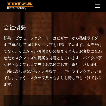
M
e
n
u
会社概要
私共イビサモトファクトリーはビギナーから熟練ライダー
まで満足して頂けるショップを目指しています。販売だけ
でなく、そこからがお付合いの始まりと考えお客様に合わ
せたカスタマイズの提案を得意としています。バイクの事
が解らなくても大丈夫！お気軽にお立ち寄り下さいませ！
一緒に楽しみながらステキなオートバイライフをエンジョ
イしましょう。スタッフ共々心よりお待ち申し上げており
ます。