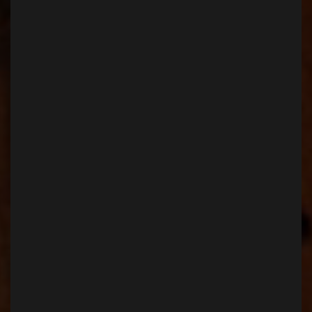
IBIZA Moto factory
（イビサモトファクトリー）
住所
〒 662-0838
西宮市能登町4-6
TEL
0798-81-3522
FAX
0798-81-3523
代表者名