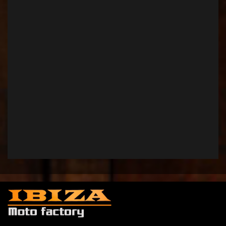
資格所得者
今濱 雅史
古物商許可番号
第631311500037（兵庫県公安委員会）
近畿陸運局認証
近運整認兵第7426号